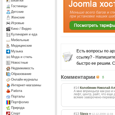
Визитки
Гостиницы
Детcкие
Женские
Игровые
Кино / Видео
Кулинария и еда
Мебельные
Медицинские
Есть вопросы по а
Музыка
ссылку? - Напишите
Мода и стиль
Новостные
быстро ее решим. С
Недвижимость
Образование
Комментарии
Онлайн-журналы
Интернет-магазины
#14
Колобянин Николай А
Работа
А мне впринцыпе как раз и 
лефт, центр, райт, что еще
Порталы
всякие заворочено-перевор
Портфолио
Природа
Спорт
#13
Slava
12.12.2009 11:04