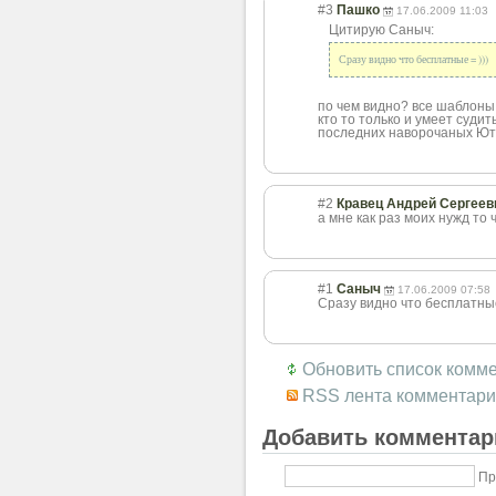
#3
Пашко
17.06.2009 11:03
Цитирую Саныч:
Сразу видно что бесплатные = )))
по чем видно? все шаблоны 
кто то только и умеет судит
последних наворочаных Ютем
#2
Кравец Андрей Сергеев
а мне как раз моих нужд то чт
#1
Саныч
17.06.2009 07:58
Сразу видно что бесплатные
Обновить список комм
RSS лента комментари
Добавить комментар
Пр