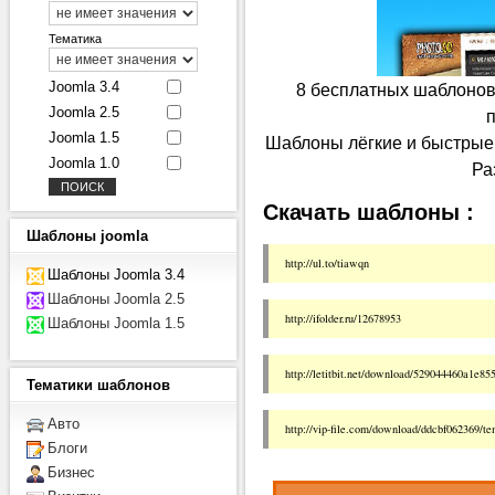
Тематика
Joomla 3.4
8 бесплатных шаблонов 
Joomla 2.5
п
Joomla 1.5
Шаблоны лёгкие и быстрые.
Joomla 1.0
Ра
Скачать шаблоны :
Шаблоны
joomla
http://ul.to/tiawqn
Шаблоны Joomla 3.4
Шаблоны Joomla 2.5
http://ifolder.ru/12678953
Шаблоны Joomla 1.5
http://letitbit.net/download/529044460a1e85
Тематики
шаблонов
Авто
http://vip-file.com/download/ddcbf062369/te
Блоги
Бизнес