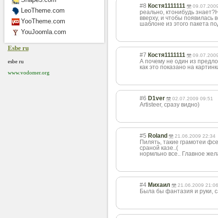
#8
Костя1111111
09.07.200
LeoTheme.com
реально, ктонибудь знает?Н
вверху, и чтобы появилась 
YooTheme.com
шаблоне из этого пакета по
YouJoomla.com
Esbe ru
#7
Костя1111111
09.07.200
А почему не один из предло
esbe ru
как это показано на картинк
www.vodomer.org
#6
D1ver
02.07.2009 09:51
Artisteer, сразу видно)
#5
Roland
21.06.2009 22:34
Пилять, такие грамотеи фсе
сраной казе..(
нормльно все.. Главное жела
#4
Михаил
21.06.2009 21:0
Была бы фантазия и руки, са