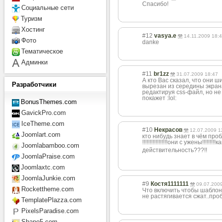
Спасибо!
Социальные сети
Туризм
Хостинг
#12
vasya.e
14.11.2009 18:
Фото
danke
Тематическое
Админки
#11
br1zz
31.07.2009 18:47
А кто Вас сказал, что они 
Разработчики
вырезан из середины экран
редактируя css-файл, но не 
покажет :lol:
BonusThemes.com
GavickPro.com
IceTheme.com
#10
Некрасов
12.07.2009 1
Joomlart.com
кто нибудь знает в чём про
!!!!!!!!!!!!!!!
!!они с ужены!!!!!!!!!к
а
Joomlabamboo.com
действительност
ь???!!
JoomlaPraise.com
Joomlaxtc.com
JoomlaJunkie.com
#9
Костя1111111
09.07.200
Rockettheme.com
Что включить чтобы шаблон 
не растягивается сжат..про
TemplatePlazza.com
PixelsParadise.com
Shape5.com