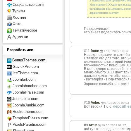
В менеджере категорий ничего не и
Социальные сети
Меню самого ЗОО дает три вкладки
организовать все материалы и стат
Туризм
Заранее спасибо за ответ!
Хостинг
Фото
Поддерживаю!
Тематическое
Кто знает поделитесь опыто
Админки
Разработчики
#11
foton
17.08.2009 10:06
Народ, подскажите хотя бы 
Ставили его для того, чтоб
BonusThemes.com
вложенность категорий (чег
вложенность с помощью ЗО
GavickPro.com
В менеджере категорий ниче
Меню самого ЗОО дает три в
IceTheme.com
дальше делать чтобы, орган
- Категория - Подкатегория
Joomlart.com
Заранее спасибо за ответ!
Joomlabamboo.com
JoomlaPraise.com
Joomlaxtc.com
#10
Veles
07.08.2009 08:03
JoomlaJunkie.com
Вот версия 1.0.6:
depositfile
Rockettheme.com
TemplatePlazza.com
PixelsParadise.com
#9
artur
29.06.2009 09:37
да! тут в последние пол год
Shape5.com