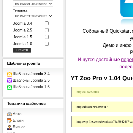
Тематика
Joomla 3.4
Joomla 2.5
Собранный Quickstart 
Joomla 1.5
y
Joomla 1.0
Демо и инфо :
Р
Ищутся достойные
пере
Шаблоны
joomla
подел
Шаблоны Joomla 3.4
YT Zoo Pro v 1.04 Qui
Шаблоны Joomla 2.5
Шаблоны Joomla 1.5
http://ul.to/b2nl1k
Тематики
шаблонов
http://ifolder.ru/12808417 
Авто
Блоги
http://vip-file.com/download/74afd8424674/zo
Бизнес