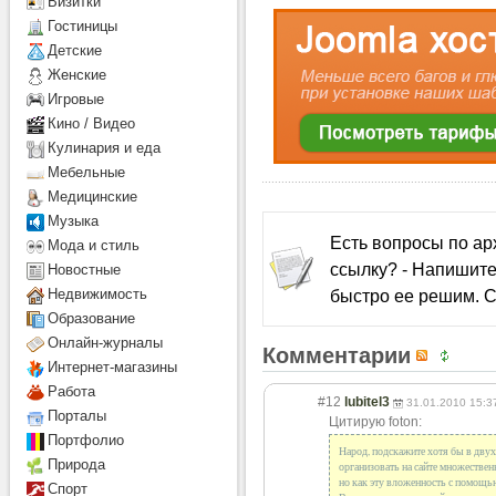
Визитки
Гостиницы
Детcкие
Женские
Игровые
Кино / Видео
Кулинария и еда
Мебельные
Медицинские
Музыка
Есть вопросы по а
Мода и стиль
ссылку? - Напишите
Новостные
быстро ее решим. С
Недвижимость
Образование
Онлайн-журналы
Комментарии
Интернет-магазины
Работа
#12
lubitel3
31.01.2010 15:3
Порталы
Цитирую foton:
Портфолио
Народ, подскажите хотя бы в двух 
Природа
организовать на сайте множествен
но как эту вложенность с помощь
Спорт