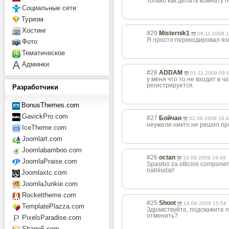
Только как делать комнату 
Социальные сети
Туризм
Хостинг
#29
Misternik1
08.11.2009 
Я просто перекодировал язы
Фото
Тематическое
Админки
#28
ADDAM
01.11.2009 09:
у меня что то не входит в ч
регистрируется.
Разработчики
BonusThemes.com
GavickPro.com
#27
Бойчан
02.09.2009 16:
неужели никто не решил пр
IceTheme.com
Joomlart.com
Joomlabamboo.com
#26
octan
16.08.2009 19:48
JoomlaPraise.com
Spasibo za otlicinii componen
nabliudal!
Joomlaxtc.com
JoomlaJunkie.com
Rockettheme.com
#25
Shoot
14.06.2009 15:54
TemplatePlazza.com
Здравствуйте, подскажите п
отменить?
PixelsParadise.com
Shape5.com