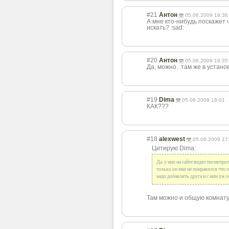
#21
Антон
05.06.2009 19:36
А мне кто-нибудь поскажет ч
искать? :sad:
#20
Антон
05.06.2009 19:35
Да, можно.. там же в устано
#19
Dima
05.06.2009 18:01
КАК???
#18
alexwest
05.06.2009 17
Цитирую Dima:
Да, у них на сайте видео посмотрел
только он мне не понравился что он
надо добавлять друга и с ним уж 
Там можно и общую комнату 