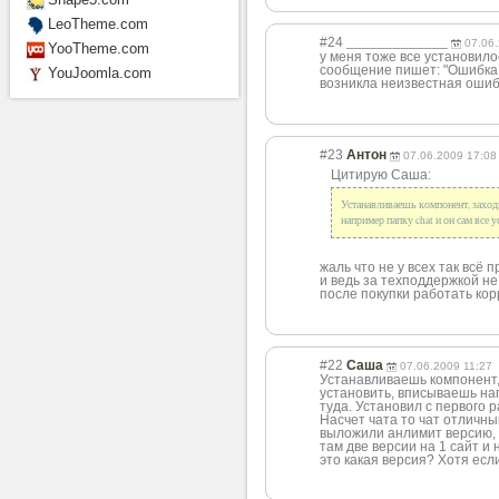
LeoTheme.com
#24
_____________
07.06
YooTheme.com
у меня тоже все установило
сообщение пишет: "Ошибка
YouJoomla.com
возникла неизвестная ошибк
#23
Антон
07.06.2009 17:08
Цитирую Саша:
Устанавливаешь компонент, заходи
например папку chat и он сам все у
жаль что не у всех так всё п
и ведь за техподдержкой не 
после покупки работать кор
#22
Саша
07.06.2009 11:27
Устанавливаешь компонент, 
установить, вписываешь нап
туда. Установил с первого ра
Насчет чата то чат отличны
выложили анлимит версию, т
там две версии на 1 сайт и
это какая версия? Хотя есл