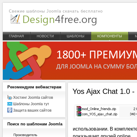
Свежие шаблоны Joomla скачать бесплатно
ГЛАВНАЯ
НОВОСТИ
ШАБЛОНЫ
КОМПОНЕНТЫ
Рекомендуем
вебмастерам
Yos Ajax Chat 1.0 
Хостинг Joomla сайтов
Шаблоны Joomla тут
Защита ваших сайтов
Поиск
по шаблонам Joomla
использовании. В комплект
Производитель
показывает друзей online.