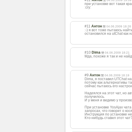
#12
Антон
04.06.2009 19:09
при установке вот такая кр
:cry:
#11
Антон
04.06.2009 18:26
:-) я вот тоже пытаюсь найт
остановился на utChat как на
#10
Dima
04.06.2009 18:21
Мда, похоже я так и не найд
#9
Антон
04.06.2009 18:19
Dima, я поставил UTChat на 
потому как альтернативы та
сейчас пытаюсь его настрои
Надеялся на этот чат, но а
получилось.
И у меня и видимо у произво
При установке YosAjax чата
запросах, что говорит о кос
Инструкция по установке н
Кто-нибудь ставил этот чат?