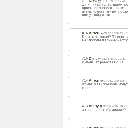
#17
Dima
05.06.2009 17:48
Да, у них на сайте видео п
просто он заработал и все,
аська, то есть там нету общ
ним уж общаться.
#16
Антон
05.06.2009 17:43
Dima, как ставил? По инстр
Без дополнительных настр
#15
Dima
05.06.2009 17:29
у меня чат работает о_О
#14
Антон
04.06.2009 19:43
я? нет. я так понимаю модул
корне
#13
Афлу
04.06.2009 19:22
а ты запросы в бд делал??