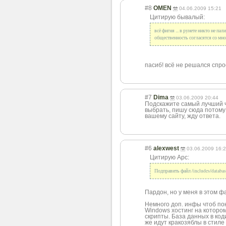
#8
OMEN
04.06.2009 15:21
Цитирую бывалый:
всё фигня ... в рунете никто не па
общественность согласятся со мн
пасиб! всё не решался спрос
#7
Dima
03.06.2009 20:44
Подскажите самый лучший ча
выбрать, пишу сюда потому
вашему сайту, жду ответа.
#6
alexwest
03.06.2009 16:
Цитирую Арс:
Подправить файл /includes/databa
Пардон, но у меня в этом фа
Немного доп. инфы чтоб пон
Windows хостинг на котором 
скрипты. База данных в коди
же идут кракозяблы в стиле