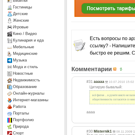
Визитки
Гостиницы
Детcкие
Женские
Игровые
Кино / Видео
Есть вопросы по а
Кулинария и еда
ссылку? - Напишите
Мебельные
быстро ее решим. С
Медицинские
Музыка
Мода и стиль
Комментарии
Новостные
Недвижимость
#31
aaaaa
10.07.2010 15:02
Образование
Цитирую бывалый:
Онлайн-журналы
всё фигня ... в рунете никто не па
общественность согласятся со мн
Интернет-магазины
Работа
aaaa
Порталы
Портфолио
Природа
#30
Misternik1
08.11.2009 
Спорт