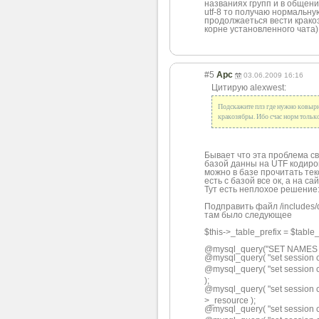
названиях групп и в общени
utf-8 то получаю нормальну
продолжаеться вести кракоз
корне установленного чата)
#5
Арс
03.06.2009 16:16
Цитирую alexwest:
Подскажите плз где нужно ковырн
кракозябры. Ибо счас норм тольк
Бывает что эта проблема св
базой данны на UTF кодиров
можно в базе прочитать тек
есть с базой все ок, а на са
Тут есть неплохое решение
Подправить файл /includes/
там было следующее
$this->_table_prefix = $table_
@mysql_query("SET NAMES 'cp
@mysql_query( "set session 
@mysql_query( "set session 
);
@mysql_query( "set session 
>_resource );
@mysql_query( "set session 