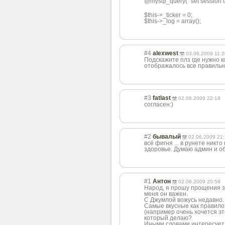
@mysql_query( "set session 
$this->_ticker = 0;
$this->_log = array();
#4
alexwest
03.06.2009 11:2
Подскажите плз где нужно к
отображалось все правильно
#3
fatlast
02.06.2009 22:18
согласен:)
#2
бывалый
02.06.2009 21
всё фигня ... в рунете никто
здоровье. Думаю админ и о
#1
Антон
02.06.2009 20:58
Народ, я прошу прощения з
меня он важен.
С Джумлой вожусь недавно. 
Самые вкусные как правило
(например очень хочется это
который делаю?
Иными словами интересует 