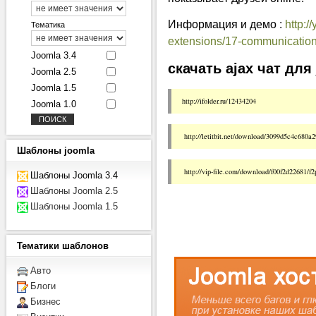
Информация и демо :
http:
Тематика
extensions/17-communication
Joomla 3.4
скачать ajax чат для 
Joomla 2.5
Joomla 1.5
http://ifolder.ru/12434204 
Joomla 1.0
 http://letitbit.net/download/3099d5c4c680a
Шаблоны
joomla
 http://vip-file.com/download/f00f2d22681/f2
Шаблоны Joomla 3.4
Шаблоны Joomla 2.5
Шаблоны Joomla 1.5
Тематики
шаблонов
Авто
Блоги
Бизнес