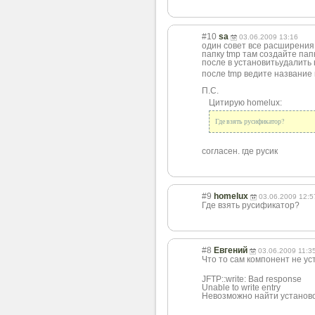
#10
sa
03.06.2009 13:16
один совет все расширения
папку tmp там создайте пап
после в установитьудали
ть
после tmp ведите название 
П.С.
Цитирую homelux:
Где взять русификатор?
согласен. где русик
#9
homelux
03.06.2009 12:5
Где взять русификатор?
#8
Евгений
03.06.2009 11:3
Что то сам компонент не у
JFTP::write: Bad response
Unable to write entry
Невозможно найти установ