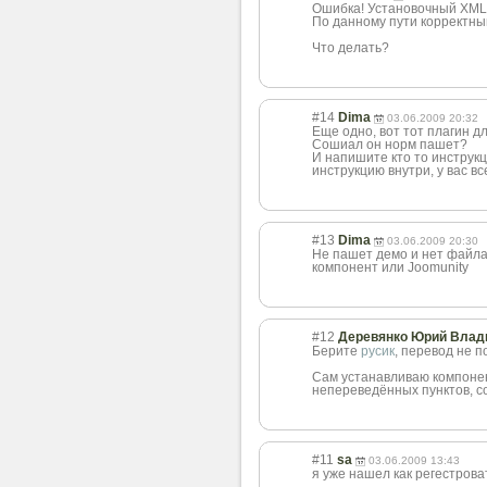
Ошибка! Установочный XML-
По данному пути корректны
Что делать?
#14
Dima
03.06.2009 20:32
Еще одно, вот тот плагин 
Сошиал он норм пашет?
И напишите кто то инструкц
инструкцию внутри, у вас вс
#13
Dima
03.06.2009 20:30
Не пашет демо и нет файла 
компонент или Joomunity
#12
Деревянко Юрий Влад
Берите
русик
, перевод не 
Сам устанавливаю компонен
непереведённых пунктов, со
#11
sa
03.06.2009 13:43
я уже нашел как регестровать