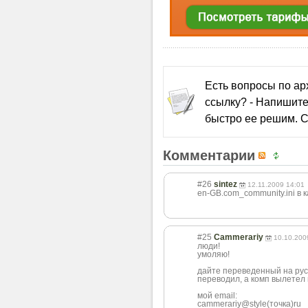
Есть вопросы по а
ссылку? - Напишите
быстро ее решим. С
Комментарии
#26
sintez
12.11.2009 14:01
en-GB.com_community.ini в 
#25
Cammerariy
10.10.200
люди!
умоляю!
дайте переведенный на русс
переводил, а комп вылетел 
мой email:
cammerariy@styl
e(точка)ru