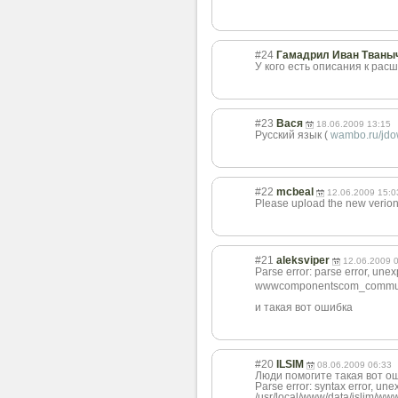
#24
Гамадрил Иван Тваны
У кого есть описания к рас
#23
Вася
18.06.2009 13:15
Русский язык (
wambo.ru/jdo
#22
mcbeal
12.06.2009 15:0
Please upload the new verion
#21
aleksviper
12.06.2009 
Parse error: parse error, 
wwwcomponentscom_communit
и такая вот ошибка
#20
ILSIM
08.06.2009 06:33
Люди помогите такая вот о
Parse error: syntax error, une
/usr/local/www/data/islim/ww