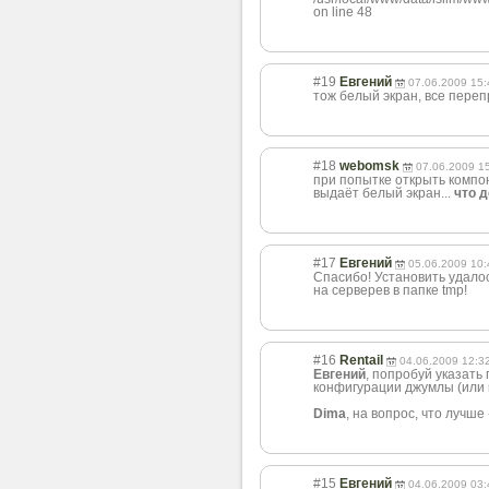
on line 48
#19
Евгений
07.06.2009 15:
тож белый экран, все пере
#18
webomsk
07.06.2009 1
при попытке открыть компо
выдаёт белый экран...
что 
#17
Евгений
05.06.2009 10:
Спасибо! Установить удалос
на серверев в папке tmp!
#16
Rentail
04.06.2009 12:3
Евгений
, попробуй указать 
конфигурации джумлы (или 
Dima
, на вопрос, что лучше
#15
Евгений
04.06.2009 03: