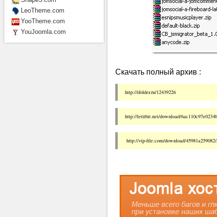
LeoTheme.com
YooTheme.com
YouJoomla.com
Скачать полный архив :
http://ifolder.ru/12439226 
http://letitbit.net/download/6ac110c97e02
 http://vip-file.com/download/45981a259082