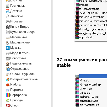
Визитки
Гостиницы
Детcкие
Женские
Игровые
Кино / Видео
Кулинария и еда
Мебельные
Медицинские
Музыка
Мода и стиль
Новостные
37 коммерческих рас
Недвижимость
stable
Образование
Онлайн-журналы
Интернет-магазины
Работа
Порталы
Портфолио
Природа
Спорт