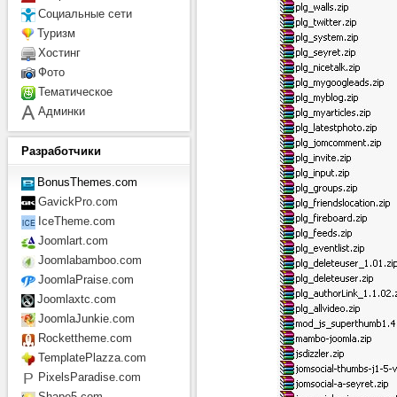
Социальные сети
Туризм
Хостинг
Фото
Тематическое
Админки
Разработчики
BonusThemes.com
GavickPro.com
IceTheme.com
Joomlart.com
Joomlabamboo.com
JoomlaPraise.com
Joomlaxtc.com
JoomlaJunkie.com
Rockettheme.com
TemplatePlazza.com
PixelsParadise.com
Shape5.com