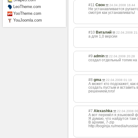
#11
Свон
24.04.2008 16:44
LeoTheme.com
Не устанавливается ругаетс
смотря как устанавливать!
YooTheme.com
YouJoomla.com
#10
Виталий
22.04.2008 21
а для 1,0 версии
#9
admin
22.04.2008 20:28
создал отдельный топик на 
#8
gma
22.04.2008 01:19
А может кто подскажет, как
создать пустым и вставить 
решением,плз!
#7
Alexashka
22.04.2008 0
А вот перевёл я языковой ф
Я думаю, что найдутся там о
В архиве, 7-zip
http://boginja.ru/media/russi