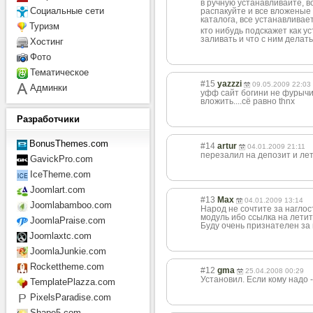
в ручную устанавливайте, в
Социальные сети
распакуйте и все вложеные 
каталога, все устанавливае
Туризм
кто нибудь подскажет как у
заливать и что с ним делать
Хостинг
Фото
Тематическое
#15
yazzzi
09.05.2009 22:03
Админки
уфф сайт богини не фурычит
вложить....сё равно thnx
Разработчики
BonusThemes.com
#14
artur
04.01.2009 21:11
перезалил на депозит и ле
GavickPro.com
IceTheme.com
Joomlart.com
#13
Max
04.01.2009 13:14
Joomlabamboo.com
Народ не сочтите за наглос
модуль ибо ссылка на летит
JoomlaPraise.com
Буду очень признателен за
Joomlaxtc.com
JoomlaJunkie.com
Rockettheme.com
#12
gma
25.04.2008 00:29
Установил. Если кому надо
TemplatePlazza.com
PixelsParadise.com
Shape5.com