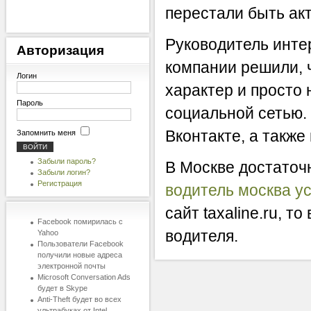
перестали быть ак
Руководитель инте
Авторизация
компании решили, 
Логин
характер и просто 
Пароль
социальной сетью.
Вконтакте, а также
Запомнить меня
Забыли пароль?
В Москве достаточ
Забыли логин?
Регистрация
водитель москва у
сайт taxaline.ru, т
Facebook помирилась с
водителя.
Yahoo
Пользователи Facebook
получили новые адреса
электронной почты
Microsoft Conversation Ads
будет в Skype
Anti-Theft будет во всех
ультрабуках от Intel