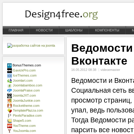
ГЛАВНАЯ
НОВОСТИ
ШАБЛОНЫ
КОМПОНЕНТЫ
Ведомости 
Вконтакте
BonusThemes.com
16.05.2012 08:38
videoemaster
GavickPro.com
IceThemes.com
Ведомости и Вконт
Joomlart.com
Joomlabamboo.com
Социальная сеть в
JoomlaPraise.com
JoomlaJXT.com
просмотр страниц, 
JoomlaJunkie.com
Rockettheme.com
упал, ведь пользов
TemplatePlazza.com
PixelsParadise.com
Тогда Ведомости р
Shape5.com
YooTheme.com
парсить все новост
YouJoomla.com