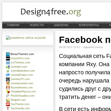
ГЛАВНАЯ
НОВОСТИ
ШАБЛОНЫ
КОМПОНЕНТЫ
Facebook 
09.08.2012 23:51
Администратор
BonusThemes.com
Социальная сеть F
GavickPro.com
IceThemes.com
компании Яху. Она 
Joomlart.com
Joomlabamboo.com
напросто получила
JoomlaPraise.com
очередь нарушала 
JoomlaJXT.com
JoomlaJunkie.com
судились друг с др
Rockettheme.com
TemplatePlazza.com
тратить денег – он
PixelsParadise.com
Shape5.com
YooTheme.com
В сети есть инфор
YouJoomla.com