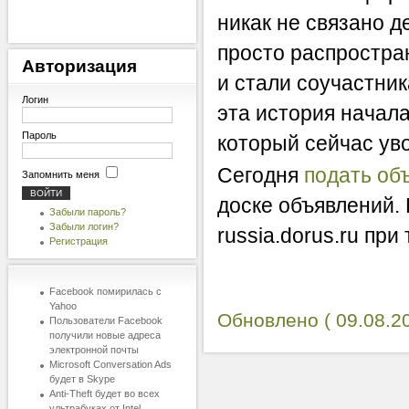
никак не связано д
просто распростра
Авторизация
и стали соучастни
Логин
эта история начал
Пароль
который сейчас ув
Сегодня
подать об
Запомнить меня
доске объявлений.
Забыли пароль?
Забыли логин?
russia.dorus.ru при
Регистрация
Facebook помирилась с
Yahoo
Обновлено ( 09.08.20
Пользователи Facebook
получили новые адреса
электронной почты
Microsoft Conversation Ads
будет в Skype
Anti-Theft будет во всех
ультрабуках от Intel