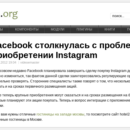
НЫ
КОМПОНЕНТЫ
МОДУЛИ
ПЛАГИНЫ
КНИГИ
П
acebook столкнулась с пробл
риобретении Instagram
.2012 19:04
videoemaster
совсем недавно Facebook планировала завершить сделку покупку Instagram д
но измениться, так фактом данной сделки заинтересовались регулирующие ор
ельно проверять. Сторонние специалисты также говорят о том, что нескольк
ать и на сроках первичного размещения акций.
е теперь крупные приобретения могут сказаться и на сроках размещения на б
рые планируют эти акции покупать. Теперь и вопрос интеграции с приложени
ки.
 вам нужны отличные
гостиницы на западе москвы
, то посмотрите сайт hotel
чные гостиницы в Москве.