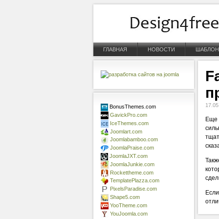
ГЛАВНАЯ
НОВОСТИ
ШАБЛО
F
п
17.05
BonusThemes.com
GavickPro.com
Еще 
IceThemes.com
силь
Joomlart.com
тщат
Joomlabamboo.com
сказ
JoomlaPraise.com
JoomlaJXT.com
Такж
JoomlaJunkie.com
кото
Rockettheme.com
сдел
TemplatePlazza.com
PixelsParadise.com
Если
Shape5.com
отли
YooTheme.com
YouJoomla.com