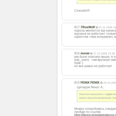
Спасибо!!!
#17
7RusWolf
01.11.2009 1
пароль меняется как написа
корзина не работает только
скриптом. глюк исправлял, 
#16
meow
27.10.2009 15:36
как было описано выше, я з
bak_users , там вручную см
букв :)
но все равно не работает
#15
FENIX FENIX
26.10.200
Цитирую Ренат А.:
Помогите пожалуйста с суффиксами
какие к модулям прописывать. Как
Можно попробовать следу
пройди по ссылке
http://demo.templateplazza.