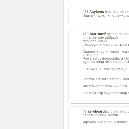
#11
Asylums
03.10.2009 16
Ищи в индекс пхп строку с 
#10
Анатолий
02.10.2009 0
вот сайтвсем добрый,
суть проблемы
в яндексе инексирруетьсся 
Xgames-shop интернет мага
интернет...
Powered by freejoomla.ru - Al
xgames-shop.ru/index.php?st
потому что в исходном коде
Joomla Just for Sharing - Jo
как это исправить ??? п.с в
вот сайт http://xgames-shop.r
#9
aeroboarda
25.09.2009 1
пароль и логин admin
карзина в мазилен е пашет