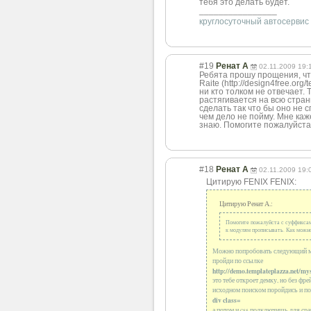
тебя это делать будет.
_______________
_
круглосуточный автосервис
#19
Ренат А
02.11.2009 19:
Ребята прошу прощения, что
Raite (http://design4free.org
ни кто толком не отвечает. 
растягивается на всю стран
сделать так что бы оно не 
чем дело не пойму. Мне каже
знаю. Помогите пожалуйста!!
#18
Ренат А
02.11.2009 19:
Цитирую FENIX FENIX:
Цитирую Ренат А.:
Помогите пожалуйста с суффиксами
к модулям прописывать. Как можно 
Можно попробовать следующий 
пройди по ссылке
http://demo.templateplazza.net/my
это тебе откроет демку, но без ф
исходном поиском поройдись и п
div class=
а потом и css подключишь для сра