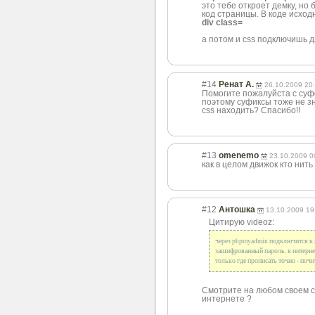
это тебе откроет демку, н
код страницы. В коде исхо
div class=
а потом и css подключишь д
#14
Ренат А.
26.10.2009 20
Помогите пожалуйста с суф
поэтому суфиксы тоже не зн
css находить? Спасибо!!
#13
omenemo
23.10.2009 0
как в целом движок кто нить
#12
Антошка
13.10.2009 19
Цитирую videoz:
через phpmyadmin подключится к sq
зашифрованный пароль. в интерне
только где прописать точно - почи
Смотрите на любом своем са
интернете ?