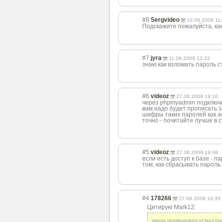
#8
Sergvideo
16.09.2009 11
Подскажите пожалуйста, ка
#7
jyra
11.09.2009 13:22
знаю как взломать пароль с
#6
videoz
27.08.2009 19:10
через phpmyadmin подключит
вам надо будет прописать 
шифры таких паролей как ad
точно - почитайте лучше в с
#5
videoz
27.08.2009 19:08
если есть доступ к базе - п
том, как сбрасывать пароль
#4
178266
27.08.2009 16:35
Цитирую Mark12:
пароль прописывается ручка в баз