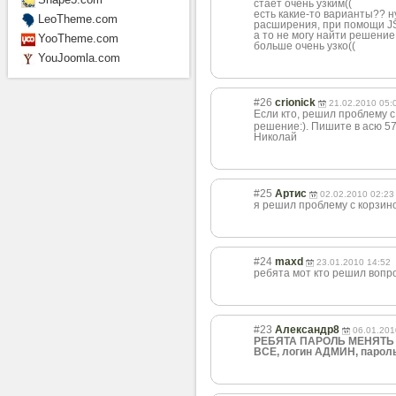
стает очень узким((
есть какие-то варианты?? н
LeoTheme.com
расширения, при помощи JS
а то не могу найти решение
YooTheme.com
больше очень узко((
YouJoomla.com
#26
crionick
21.02.2010 05:
Если кто, решил проблему с
решение:). Пишите в асю 5
Николай
#25
Артис
02.02.2010 02:23
я решил проблему с корзино
#24
maxd
23.01.2010 14:52
ребята мот кто решил вопр
#23
Александр8
06.01.201
РЕБЯТА ПАРОЛЬ МЕНЯТЬ
ВСЕ, логин АДМИН, парол