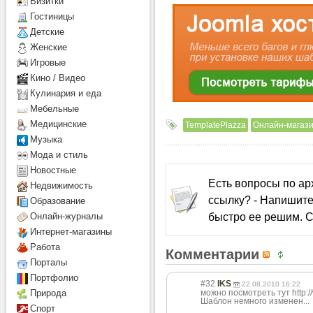
Визитки
Гостиницы
Детcкие
Женские
Игровые
Кино / Видео
Кулинария и еда
Мебельные
Медицинские
TemplatePlazza
Онлайн-магаз
Музыка
Мода и стиль
Новостные
Есть вопросы по а
Недвижимость
ссылку? - Напишите
Образование
быстро ее решим. С
Онлайн-журналы
Интернет-магазины
Работа
Комментарии
Порталы
Портфолио
#32
IKS
22.08.2010 16:22
можно посмотреть тут http:/
Природа
Шаблон немного изменен...
Спорт