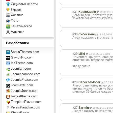
Социальные сети
Туризм
#31
KubioStudio
03.05.2010
Хостинг
Добрый день, покажите у ко
хочется посмотреть кто как
Фото
Тематическое
Админки
#30
Сибостьян
17.04.2010 
Люди подкажите кто знает к
Разработчики
BonusThemes.com
#29
biilid
04.04.2010 12:40
Помогите! При установке д
GavickPro.com
error: the xml response that 
IceTheme.com
что делать?
Joomlart.com
Joomlabamboo.com
JoomlaPraise.com
#28
DepecheModer
25.03.
Joomlaxtc.com
Я что-то не пойму никак ус
них написано что он не бесп
JoomlaJunkie.com
минимум 39 баксов каждые 
Rockettheme.com
TemplatePlazza.com
PixelsParadise.com
#27
Sarmin
10.03.2010 16:0
Люди! а никому не кажется
Shape5.com