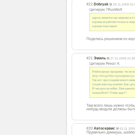
#22
Dobryak
29.11.2009 01:
Цитирую 7RusWolf:
пароль меняется как написано в 6 п
корзина не работает только в опер
корзина тоже пашет.
Поделись решением по корз
#21
Эмиль
27.11.2009 22:4
Цитирую Ренат А:
Ребята прошу прощения, что не по
(http://design4free.org/templates/j
Так вот: при создании нового меню
уходит вниз под контент. Как сдела
В чем дело не пойму. Мне кажется в
пожалуйста!!! Очень надо!!!
Там всего лишь нужно чтобы 
нибудь модули должны быть
#20
Автосервис
03.11.200
Правильно думаешь, шаблон 