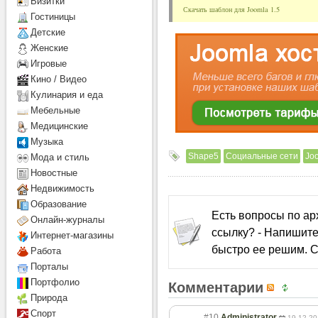
Визитки
Скачать шаблон для Joomla 1.5
Гостиницы
Детcкие
Женские
Игровые
Кино / Видео
Кулинария и еда
Мебельные
Медицинские
Музыка
Shape5
Социальные сети
Joo
Мода и стиль
Новостные
Недвижимость
Образование
Есть вопросы по а
Онлайн-журналы
ссылку? - Напишите
Интернет-магазины
быстро ее решим. С
Работа
Порталы
Портфолио
Комментарии
Природа
Спорт
#10
Administrator
19.12.20