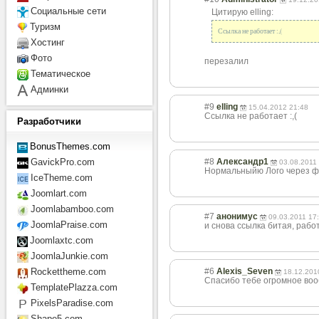
Социальные сети
Цитирую elling:
Туризм
Ссылка не работает :,(
Хостинг
Фото
перезалил
Тематическое
Админки
#9
elling
15.04.2012 21:48
Ссылка не работает :,(
Разработчики
BonusThemes.com
#8
Александр1
GavickPro.com
03.08.2011
Нормальныйю Лого через фо
IceTheme.com
Joomlart.com
Joomlabamboo.com
#7
анонимус
09.03.2011 17
JoomlaPraise.com
и снова ссылка битая, рабо
Joomlaxtc.com
JoomlaJunkie.com
#6
Alexis_Seven
Rockettheme.com
18.12.201
Спасибо тебе огромное вообщ
TemplatePlazza.com
PixelsParadise.com
Shape5.com