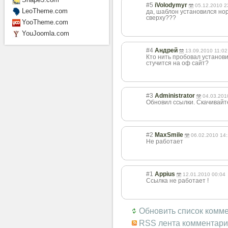
#5
iVolodymyr
05.12.2010 2
LeoTheme.com
да, шаблон установился но
сверху???
YooTheme.com
YouJoomla.com
#4
Андрей
13.09.2010 11:02
Кто нить пробовал установи
стучится на оф сайт?
#3
Administrator
04.03.201
Обновил ссылки. Скачивайте
#2
MaxSmile
06.02.2010 14
Не работает
#1
Appius
12.01.2010 00:04
Ссылка не работает !
Обновить список комм
RSS лента комментари