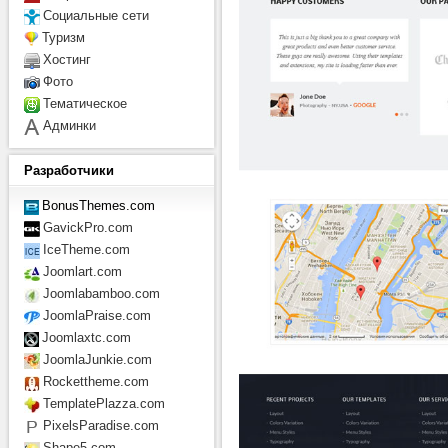
Социальные сети
Туризм
Хостинг
Фото
Тематическое
Админки
Разработчики
BonusThemes.com
GavickPro.com
IceTheme.com
Joomlart.com
Joomlabamboo.com
JoomlaPraise.com
Joomlaxtc.com
JoomlaJunkie.com
Rockettheme.com
TemplatePlazza.com
PixelsParadise.com
Shape5.com