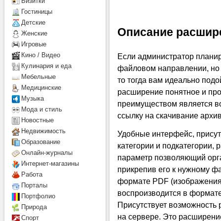
Визитки
Гостиницы
Детcкие
Описание расшир
Женские
Игровые
Кино / Видео
Если администратор планир
Кулинария и еда
файловом направлении, но 
Мебельные
то тогда вам идеально под
Медицинские
расширение понятное и про
Музыка
преимуществом является в
Мода и стиль
ссылку на скачивание архи
Новостные
Недвижимость
Удобные интерфейс, присут
Образование
категории и подкатегории, 
Онлайн-журналы
параметр позволяющий орга
Интернет-магазины
прикрепив его к нужному ф
Работа
формате PDF (изображения
Порталы
воспроизводится в формате 
Портфолио
Присутствует возможность
Природа
на сервере. Это расширение
Спорт