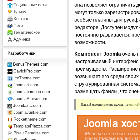
она позволяет ограничить до
Социальные сети
могут только зарегистриро
Туризм
Хостинг
особые плагины для русифи
Фото
редакторе. Доступен модул
Тематическое
постоянно развивается, пр
Админки
возможности.
Компонент Joomla
очень п
Разработчики
настраиваемый интерфейс 
BonusThemes.com
преимуществ. Расширение и
GavickPro.com
возвышает его среди своих
IceTheme.com
структурированная система
Joomlart.com
размещать файлы, что очен
Joomlabamboo.com
JoomlaPraise.com
Данный материал можно скачать на 
этом сай
Joomlaxtc.com
JoomlaJunkie.com
Rockettheme.com
TemplatePlazza.com
PixelsParadise.com
Shape5.com