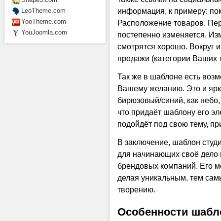
информация, к примеру: пом
LeoTheme.com
YooTheme.com
Расположение товаров. Пер
YouJoomla.com
постепенно изменяется. Из
смотрятся хорошо. Вокруг 
продажи (категории Ваших т
Так же в шаблоне есть воз
Вашему желанию. Это и ярк
бирюзовый/синий, как небо
что придаёт шаблону его эл
подойдёт под свою тему, п
В заключение, шаблон студ
для начинающих своё дело 
брендовых компаний. Его м
делая уникальным, тем са
творению.
Особенности шабл