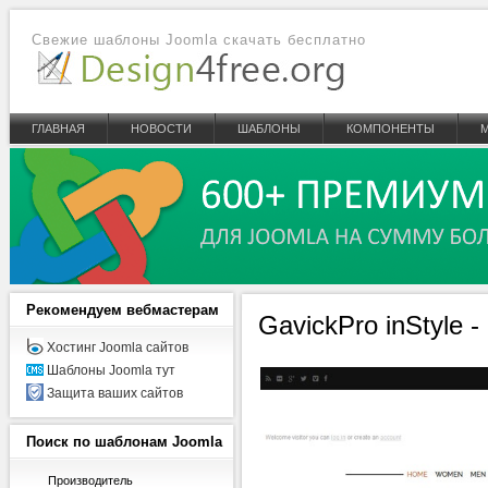
Свежие шаблоны Joomla скачать бесплатно
ГЛАВНАЯ
НОВОСТИ
ШАБЛОНЫ
КОМПОНЕНТЫ
Рекомендуем
вебмастерам
GavickPro inStyle 
Хостинг Joomla сайтов
Шаблоны Joomla тут
Защита ваших сайтов
Поиск
по шаблонам Joomla
Производитель