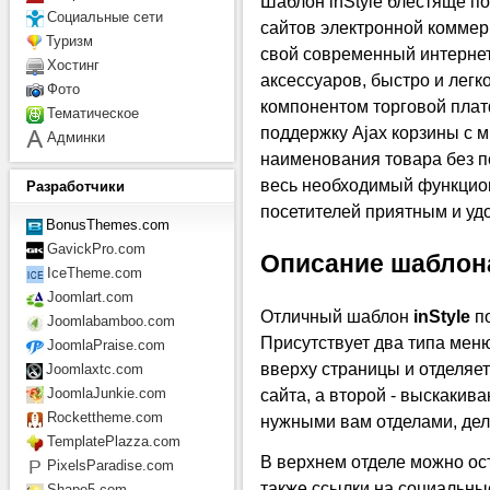
Шаблон inStyle блестяще п
Социальные сети
сайтов электронной коммер
Туризм
свой современный интернет
Хостинг
аксессуаров, быстро и лег
Фото
компонентом торговой плат
Тематическое
поддержку Ajax корзины с 
Админки
наименования товара без п
весь необходимый функцио
Разработчики
посетителей приятным и уд
BonusThemes.com
GavickPro.com
Описание шаблон
IceTheme.com
Joomlart.com
Отличный шаблон
inStyle
по
Joomlabamboo.com
Присутствует два типа меню
JoomlaPraise.com
вверху страницы и отделяет
Joomlaxtc.com
JoomlaJunkie.com
сайта, а второй - выскакив
Rockettheme.com
нужными вам отделами, дел
TemplatePlazza.com
В верхнем отделе можно ост
PixelsParadise.com
также ссылки на социальны
Shape5.com