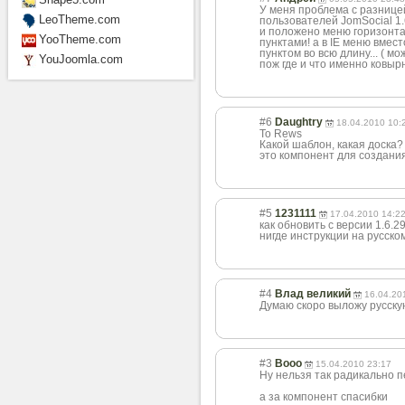
У меня проблема с разниц
LeoTheme.com
пользователей JomSocial 1.6
и положено меню горизонт
YooTheme.com
пунктами! а в IE меню вмес
пунктом во всю длину... ( м
YouJoomla.com
пож где и что именно ковыр
#6
Daughtry
18.04.2010 10:
To Rews
Какой шаблон, какая доска?
это компонент для создани
#5
1231111
17.04.2010 14:2
как обновить с версии 1.6.2
нигде инструкции на русско
#4
Влад великий
16.04.20
Думаю скоро выложу русскую
#3
Booo
15.04.2010 23:17
Ну нельзя так радикально пе
а за компонент спасибки