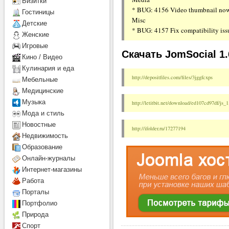
Визитки
* BUG: 4156 Video thumbnail now 
Гостиницы
Misc
Детcкие
* BUG: 4157 Fix compatibility iss
Женские
Игровые
Скачать JomSocial 1.
Кино / Видео
Кулинария и еда
http://depositfiles.com/files/3jggfcxps
Мебельные
Медицинские
Музыка
http://letitbit.net/download/ed107cd97df/js_
Мода и стиль
Новостные
http://ifolder.ru/17277194
Недвижимость
Образование
Онлайн-журналы
Интернет-магазины
Работа
Порталы
Портфолио
Природа
Спорт