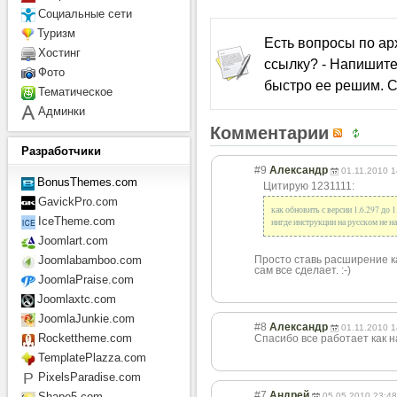
Социальные сети
Туризм
Есть вопросы по а
Хостинг
ссылку? - Напишите
Фото
быстро ее решим. С
Тематическое
Админки
Комментарии
Разработчики
#9
Александр
01.11.2010 1
BonusThemes.com
Цитирую 1231111:
GavickPro.com
как обновить с версии 1.6.297 до 1
IceTheme.com
нигде инструкции на русском не н
Joomlart.com
Просто ставь расширение к
Joomlabamboo.com
сам все сделает. :-)
JoomlaPraise.com
Joomlaxtc.com
JoomlaJunkie.com
#8
Александр
01.11.2010 1
Rockettheme.com
Спасибо все работает как над
TemplatePlazza.com
PixelsParadise.com
#7
Андрей
Shape5.com
05.05.2010 23:48